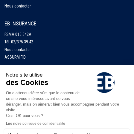
Nous contacter
EB INSURANCE
FSMA 015.542A
Tél.
02/375.39.42
Nous contacter
ASSURMIFID
Accueil
EB Finance
EB Insurance
Documents
Jobs
Numéros d'urgence