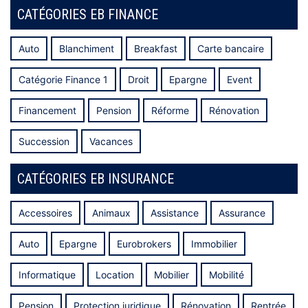
CATÉGORIES EB FINANCE
Auto
Blanchiment
Breakfast
Carte bancaire
Catégorie Finance 1
Droit
Epargne
Event
Financement
Pension
Réforme
Rénovation
Succession
Vacances
CATÉGORIES EB INSURANCE
Accessoires
Animaux
Assistance
Assurance
Auto
Epargne
Eurobrokers
Immobilier
Informatique
Location
Mobilier
Mobilité
Pension
Protection juridique
Rénovation
Rentrée