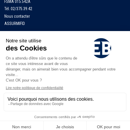
FSMA 015.542A
Tél.
02/375.39.42
Nous contacter
ASSURMIFID
Accueil
EB Finance
EB Insurance
Documents
Jobs
Numéros d'urgence
Privacy policy
-
Cookies
|
Informations juridiques
© 2026 All rights reserved
Eurobrokers – Finance & Insurance – Powered by
G1.be - Web & Graphic Strategy
.
Made with
from Belgium