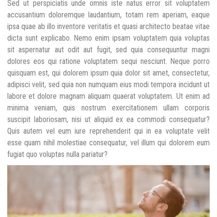
Sed ut perspiciatis unde omnis iste natus error sit voluptatem
accusantium doloremque laudantium, totam rem aperiam, eaque
ipsa quae ab illo inventore veritatis et quasi architecto beatae vitae
dicta sunt explicabo. Nemo enim ipsam voluptatem quia voluptas
sit aspernatur aut odit aut fugit, sed quia consequuntur magni
dolores eos qui ratione voluptatem sequi nesciunt. Neque porro
quisquam est, qui dolorem ipsum quia dolor sit amet, consectetur,
adipisci velit, sed quia non numquam eius modi tempora incidunt ut
labore et dolore magnam aliquam quaerat voluptatem. Ut enim ad
minima veniam, quis nostrum exercitationem ullam corporis
suscipit laboriosam, nisi ut aliquid ex ea commodi consequatur?
Quis autem vel eum iure reprehenderit qui in ea voluptate velit
esse quam nihil molestiae consequatur, vel illum qui dolorem eum
fugiat quo voluptas nulla pariatur?