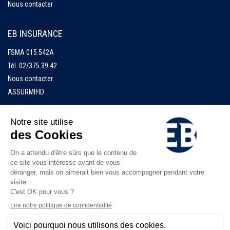
Nous contacter
EB INSURANCE
FSMA 015.542A
Tél.
02/375.39.42
Nous contacter
ASSURMIFID
Accueil
EB Finance
EB Insurance
Documents
Jobs
Numéros d'urgence