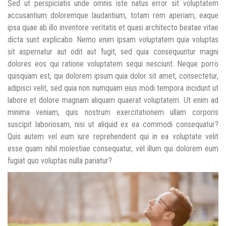
Sed ut perspiciatis unde omnis iste natus error sit voluptatem
accusantium doloremque laudantium, totam rem aperiam, eaque
ipsa quae ab illo inventore veritatis et quasi architecto beatae vitae
dicta sunt explicabo. Nemo enim ipsam voluptatem quia voluptas
sit aspernatur aut odit aut fugit, sed quia consequuntur magni
dolores eos qui ratione voluptatem sequi nesciunt. Neque porro
quisquam est, qui dolorem ipsum quia dolor sit amet, consectetur,
adipisci velit, sed quia non numquam eius modi tempora incidunt ut
labore et dolore magnam aliquam quaerat voluptatem. Ut enim ad
minima veniam, quis nostrum exercitationem ullam corporis
suscipit laboriosam, nisi ut aliquid ex ea commodi consequatur?
Quis autem vel eum iure reprehenderit qui in ea voluptate velit
esse quam nihil molestiae consequatur, vel illum qui dolorem eum
fugiat quo voluptas nulla pariatur?