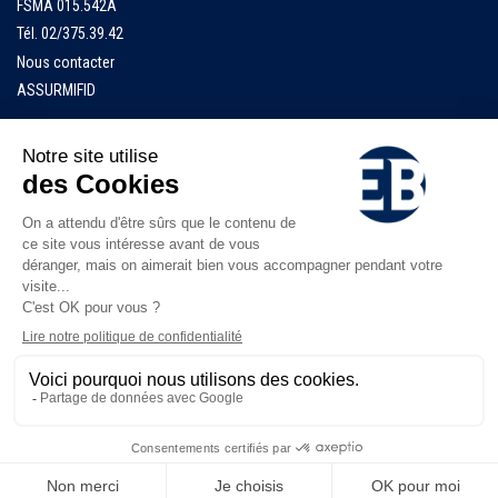
FSMA 015.542A
Tél.
02/375.39.42
Nous contacter
ASSURMIFID
Accueil
EB Finance
EB Insurance
Documents
Jobs
Numéros d'urgence
Privacy policy
-
Cookies
|
Informations juridiques
© 2026 All rights reserved
Eurobrokers – Finance & Insurance – Powered by
G1.be - Web & Graphic Strategy
.
Made with
from Belgium